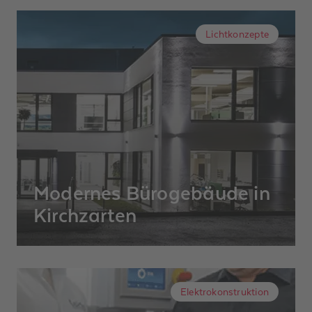
Ski-Bar am Feldberg wird ein flexibles,
dimmbares Lichtkonzept benötigt, das
Lichtkonzepte
Atmosphäre schafft und zum Verweilen
einlädt.
Modernes Bürogebäude in
Kirchzarten
Der Neubau des Firmensitzes der Firma
FSM wurde in Zusammenarbeit mit dem
Architekturbüro Centraplan, dem
Elektrokonstruktion
Elektroplaner Tritschler und der