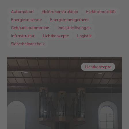
Automation
Elektrokonstruktion
Elektromobilität
Energiekonzepte
Energiemanagement
Gebäudeautomation
Industrielösungen
Infrastruktur
Lichtkonzepte
Logistik
Sicherheitstechnik
Lichtkonzepte