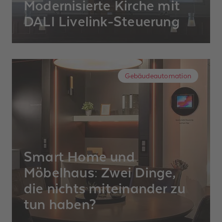
Modernisierte Kirche mit
DALI Livelink-Steuerung
Nach dem Austausch der alten
Bestandsbeleuchtung strahlt die katholische
Kirche im schönen Steinenstadt. Mit
Gebäudeautomation
neuester LED-Technik und DALI Livelink-
Steuerung.
Smart Home und
Möbelhaus: Zwei Dinge,
die nichts miteinander zu
tun haben?
Vielleicht fällt es nicht auf den ersten Blick