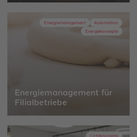
auf, aber luxuriöse Möbel und intelligente
Smart Home Technik haben eines gemein:
Energiemanagement
Automation
sie bieten Komfort und heben die
Energiekonzepte
Lebensqualität an.
Energiemanagement für
Filialbetriebe
Gleichzeitig Heizen und Kühlen – das ist
typisch für Bäckerei-Filialen. Da werden
Brezeln aufgebacken, der Kuchen
Lichtkonzepte