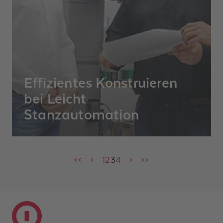
Bauherrschaft erstellt.
Effizientes Konstruieren
bei Leicht
Stanzautomation
Die Firma Leicht Stanzautomation
entwickelt, fertigt und vertreibt periphere
Anlagen für die Stanz- und Umformtechnik,
<<
<
1
2
3
4
>
>>
Profilier- und Extrusionstechnik, Halbzeug-
Fertigungen.