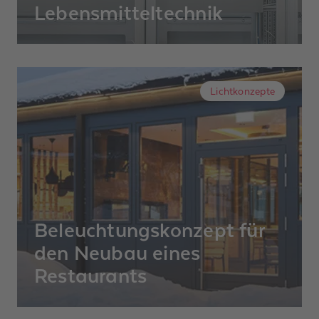
Lebensmitteltechnik
Die Rühle GmbH mit Sitz in Grafenhausen
ist ein inhabergeführtes, mittelständisches
Familienunternehmen, das 1966 von
Lichtkonzepte
Marlene und Willy Rühle gegründet wurde
und seit 1999 in zweiter Generation von
Claus Rühle geführt wird.
Beleuchtungskonzept für
den Neubau eines
Restaurants
Für den Neubau von Restaurant und Après-