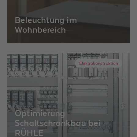
Beleuchtung im
Wohnbereich
Der Bauherr wünscht eine Kombination aus
Landhaus-Stil und einer modernen
Inneneinrichtung. Mit viel indirektem Licht
Elektrokonstruktion
soll der sehr niedrige Raum mehr Volumen
bekommen.
Optimierung
Schaltschrankbau bei
RÜHLE