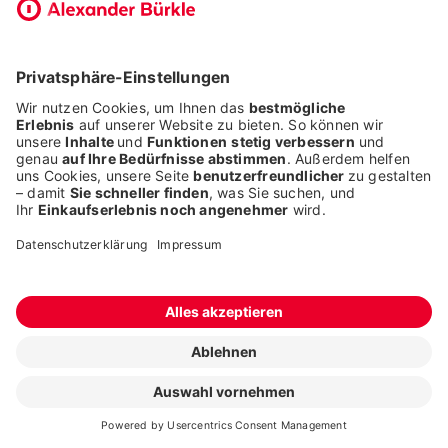
Telefonische Erreichbarkeit
Montag bis Donnerstag
07:00 - 17:00 Uhr
Freitag
07:00 - 14:00 Uhr
An diesem Standort führen wir Lagerware, die Sie auch gerne
vorbestellen können.
Logistik
Lager
Ötigheim
Fragen stellen
Kontakt
Tel.
+49 761 5106-0
info@alexander-buerkle.de
ONLINESHOP
Login
alexgreen