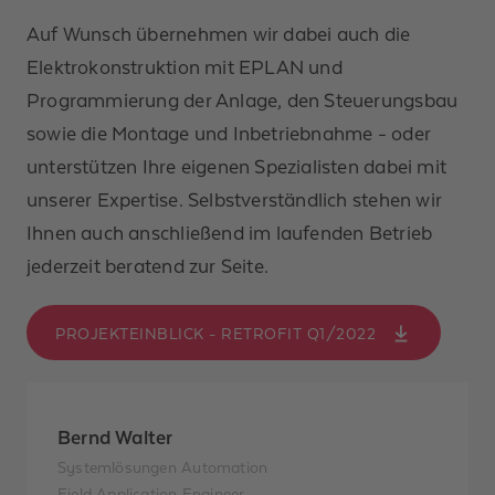
Nachname *
Auf Wunsch übernehmen wir dabei auch die
Elektrokonstruktion mit EPLAN und
Unternehmen
Programmierung der Anlage, den Steuerungsbau
sowie die Montage und Inbetriebnahme - oder
Telefonnummer
unterstützen Ihre eigenen Spezialisten dabei mit
unserer Expertise. Selbstverständlich stehen wir
E-Mail-Adresse *
Ihnen auch anschließend im laufenden Betrieb
Nachricht *
jederzeit beratend zur Seite.​
PROJEKTEINBLICK - RETROFIT Q1/2022
Ich habe
Bernd Walter
die
Datenschutzerklärung
Systemlösungen Automation
gelesen und zur
Field Application Engineer