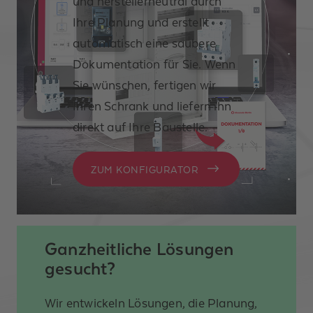
und herstellerneutral durch
Ihre Planung und erstellt
automatisch eine saubere
Dokumentation für Sie. Wenn
Sie wünschen, fertigen wir
Ihren Schrank und liefern ihn
direkt auf Ihre Baustelle.
ZUM KONFIGURATOR
Ganzheitliche Lösungen
gesucht?
Wir entwickeln Lösungen, die Planung,