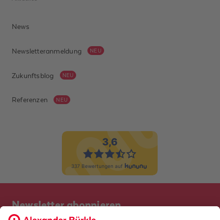
habe verstanden,
dass ich jederzeit
News
Widerspruch gegen
meine Einwilligung
Newsletteranmeldung
NEU
erheben und per E-
Mail an
Zukunftsblog
NEU
datenschutz@alexander-
buerkle.de senden
Referenzen
NEU
kann. *
ABSENDEN
Newsletter abonnieren