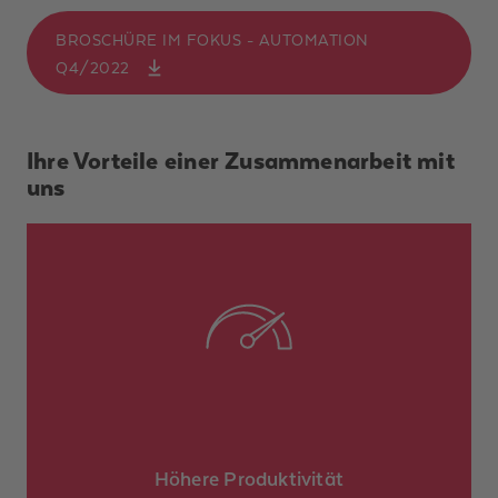
BROSCHÜRE IM FOKUS - AUTOMATION
Q4/2022
Ihre Vorteile einer Zusammenarbeit mit
uns
und
SPS-Programmierung
Durch präzise
Prozesse
optimierte Steuerungen werden
effizienter und Ausfallzeiten minimiert.
Höhere Produktivität