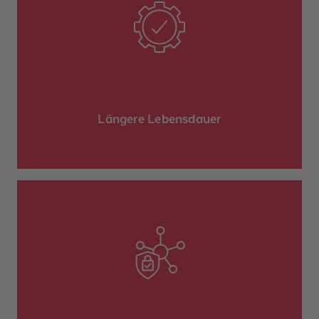
bleiben Maschinen und
Retrofit
Mit einem
und
Anlagen auf dem neuesten Stand
können an neue Produktionsanforderungen
angepasst werden.
Längere Lebensdauer
werden
-Lösungen
Safety
Durch zertifizierte
und
Sicherheitsstandards eingehalten
Haftungsrisiken reduziert.