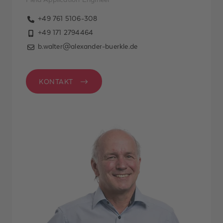
Kenntnis
+49 761 5106-308
genommen. Ich
+49 171 2794464
habe verstanden,
b.walter@alexander-buerkle.de
dass ich jederzeit
Widerspruch gegen
meine Einwilligung
KONTAKT
erheben und per E-
Mail an
datenschutz@alexander-
buerkle.de senden
kann. *
ABSENDEN