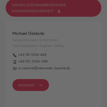
Kenntnis
DIENSTLEISTUNGSBROSCHÜRE
genommen. Ich
MASCHINENSICHERHEIT
habe verstanden,
dass ich jederzeit
Widerspruch gegen
Michael Oesterle
meine Einwilligung
Systemlösungen Automation
erheben und per E-
Field Application Engineer Safety
Mail an
datenschutz@alexander-
+49 761 5106-648
buerkle.de senden
+49 170 7060-938
kann. *
m.oesterle@alexander-buerkle.de
ABSENDEN
KONTAKT