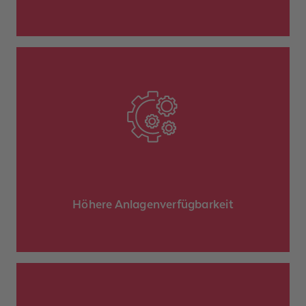
sorgt für
Zuverlässige Antriebstechnik
minimiert
reibungslose Prozesse und
ungeplante Stillstände.
Höhere Anlagenverfügbarkeit