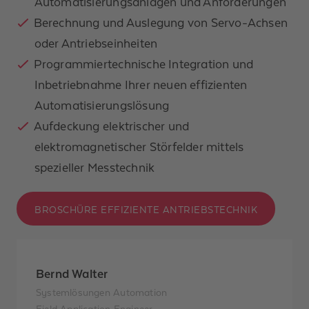
Automatisierungsanlagen und Anforderungen
Berechnung und Auslegung von Servo-Achsen
Vorname
oder Antriebseinheiten
Programmiertechnische Integration und
Nachname *
Inbetriebnahme Ihrer neuen effizienten
Unternehmen
Automatisierungslösung
Aufdeckung elektrischer und
Telefonnummer
elektromagnetischer Störfelder mittels
spezieller Messtechnik
E-Mail-Adresse *
BROSCHÜRE EFFIZIENTE ANTRIEBSTECHNIK
Nachricht *
Bernd Walter
Systemlösungen Automation