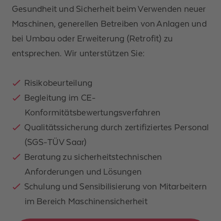
Nachname *
Gesundheit und Sicherheit beim Verwenden neuer
Maschinen, generellen Betreiben von Anlagen und
Unternehmen
bei Umbau oder Erweiterung (Retrofit) zu
entsprechen. Wir unterstützen Sie:​
Telefonnummer
Risikobeurteilung​
E-Mail-Adresse *
Begleitung im CE-
Konformitätsbewertungsverfahren​
Nachricht *
Qualitätssicherung durch zertifiziertes Personal
(SGS-TÜV Saar)​
Beratung zu sicherheitstechnischen
Anforderungen und Lösungen​
Schulung und Sensibilisierung von Mitarbeitern
Ich habe
die
Datenschutzerklärung
im Bereich Maschinensicherheit​
gelesen und zur