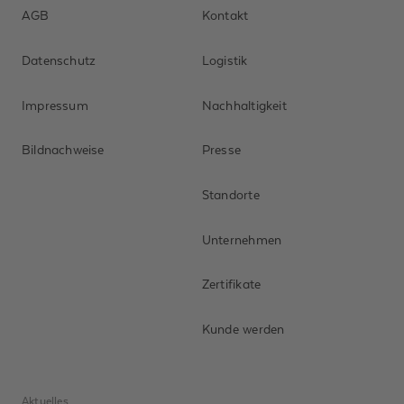
buerkle.de senden
Unternehmen
AGB
Kontakt
kann. *
Telefonnummer
Datenschutz
Logistik
ABSENDEN
Impressum
Nachhaltigkeit
E-Mail-Adresse *
Bildnachweise
Presse
Nachricht *
Standorte
Unternehmen
Zertifikate
Ich habe
die
Datenschutzerklärung
Kunde werden
gelesen und zur
Kenntnis
genommen. Ich
Aktuelles