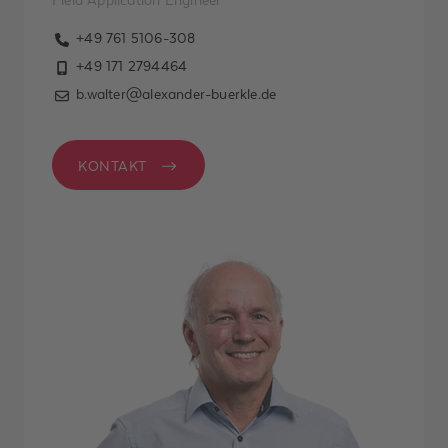
Field Application Engineer
Ich habe
+49 761 5106-308
die
Datenschutzerklärung
+49 171 2794464
gelesen und zur
b.walter@alexander-buerkle.de
Kenntnis
genommen. Ich
habe verstanden,
KONTAKT
dass ich jederzeit
Widerspruch gegen
meine Einwilligung
erheben und per E-
Mail an
datenschutz@alexander-
buerkle.de senden
kann. *
ABSENDEN