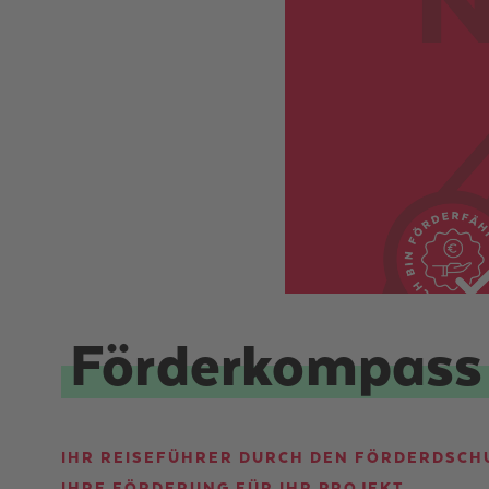
Förderkompass
IHR REISEFÜHRER DURCH DEN FÖRDERDSCHU
IHRE FÖRDERUNG FÜR IHR PROJEKT.