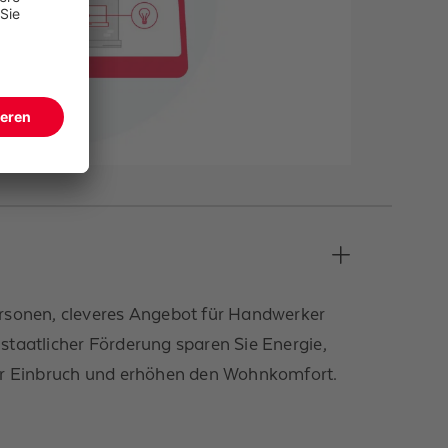
rsonen, cleveres Angebot für Handwerker
taatlicher Förderung sparen Sie Energie,
vor Einbruch und erhöhen den Wohn­komfort.