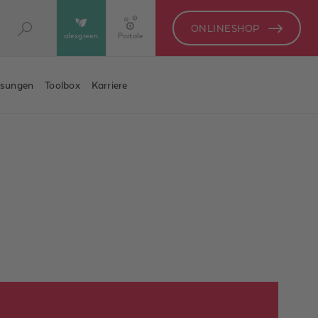
ONLINESHOP
alexgreen
Portale
ösungen
Toolbox
Karriere