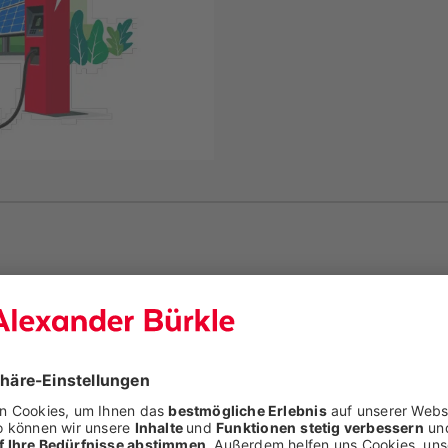
KfW unterstützt
e Sicherungen,
gen mit