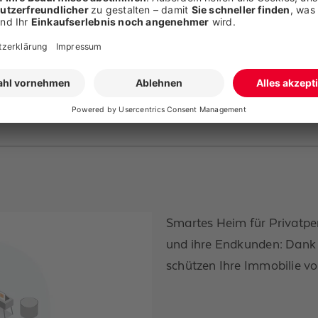
Smartes Heim für Privatpe
und ihre Endkunden: Dank s
schützen Ihre Immo­bilie 