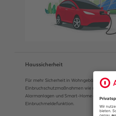
Haussicherheit
Für mehr Sicherheit in Wohngebäuden: Die 
Einbruchschutzmaßnahmen wie mechanisch
Alarmanlagen und Smart-Home-Anwendun
Einbruchmeldefunktion.