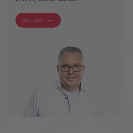
meine Einwilligung
erheben und per E-
KONTAKT
Mail an
datenschutz@alexander-
buerkle.de senden
kann. *
ABSENDEN