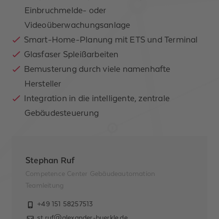
Einbruchmelde- oder
Videoüberwachungsanlage
E-Mail-Adresse *
Smart-Home-Planung mit ETS und Terminal
Nachricht *
Glasfaser Spleißarbeiten
Bemusterung durch viele namenhafte
Hersteller
Integration in die intelligente, zentrale
Gebäudesteuerung
Ich habe
die
Datenschutzerklärung
gelesen und zur
Stephan Ruf
Kenntnis
Competence Center Gebäudeautomation
genommen. Ich
Teamleitung
habe verstanden,
dass ich jederzeit
+49 151 58257513
Widerspruch gegen
st.ruf@alexander-buerkle.de