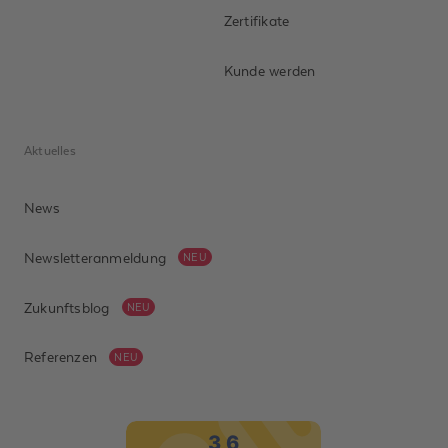
Zertifikate
Anrede *
Kunde werden
Vorname
Aktuelles
Nachname *
News
Unternehmen
Newsletteranmeldung
NEU
Telefonnummer
Zukunftsblog
NEU
E-Mail-Adresse *
Referenzen
NEU
Nachricht *