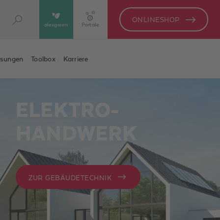
ONLINESHOP
alexgreen
Portale
ösungen
Toolbox
Karriere
ELEKTRO-
HANDWERK
ZUR GEBÄUDETECHNIK