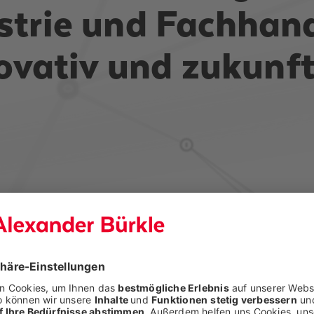
trie und Fachhand
ovativ und zukunft
ernehmen