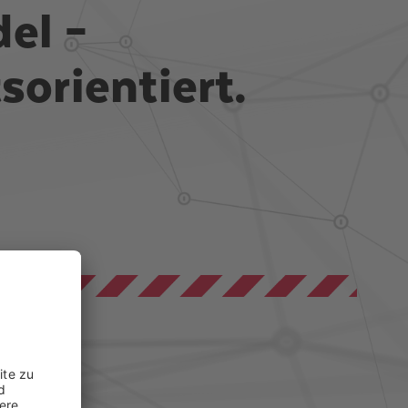
el –
sorientiert.