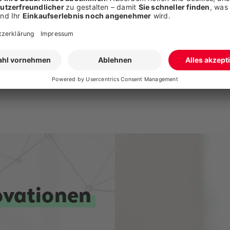
<<
<
19
20
21
22
23
ovationen