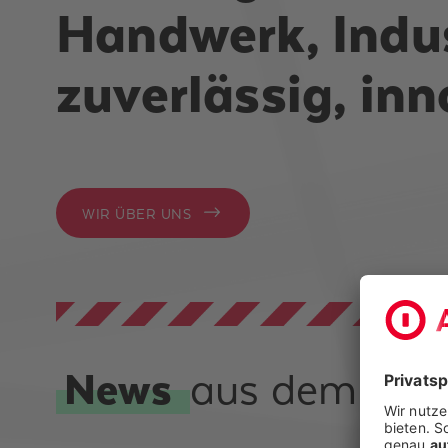
Handwerk, Indus
zuverlässig, inn
WIR ÜBER UNS
News
aus dem Unt