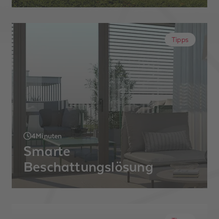
Wichtiger Meilenstein auf dem Weg ins
Solarzeitalter
Tipps
4
Minuten
Smarte
Beschattungslösung
In unserer Serie "Produkte, bei denen Sie
keine Wände aufreißen müssen und
trotzdem ein Smartes Zuhause erhalten "