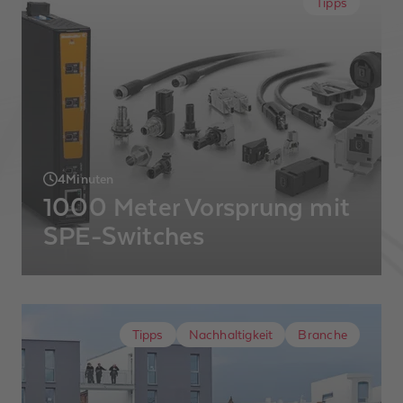
Tipps
stellen wir Ihnen Anwendungsbeispiele und
Produkte vor, die keine baulichen
Veränderungen und somit kein Öffnen der
Wände erfordern.
4
Minuten
1000 Meter Vorsprung mit
SPE-Switches
Weidmüller stellt einen neuen unmanaged
Switch mit Single-Pair-Ethernet (SPE) vor,
der Datenübertragungen über bis zu 1
Tipps
Nachhaltigkeit
Branche
Kilometer ermöglicht und gleichzeitig Strom
bis zu 50 Watt liefern kann.