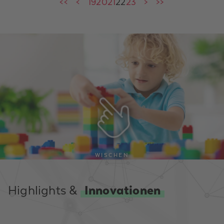
und offen für Neues und Spannendes. Das
<<
<
19
20
21
22
23
>
>>
unbeschriebene Blatt ist das Synonym für
die Zukunft – die absolute Freiheit des
Denkens!
WISCHEN
Highlights &
Innovationen