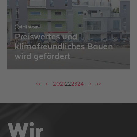
4
Minuten
Preiswertes und
klimafreundliches Bauen
wird gefördert
Seit dem 1. Oktober fördert die KfW den Bau
günstiger, flächeneffizienter und
klimafreundlicher Wohnungen im
<<
<
20
21
22
23
24
>
>>
Niedrigpreissegment.
Wir