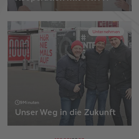
Im August 2020 sind HWI IT und Alexander
Bürkle eine Kooperation eingegangen um
gemeinsam eine sichere Netzwerk- und
Unternehmen
Schnittstellenkommunikation zwischen IT
und OT zu schaffen.
9
Minuten
Unser Weg in die Zukunft
Alles begann im Jahr 1900 – mit einem
ungeschriebenen Blatt Papier. Weiß, leer