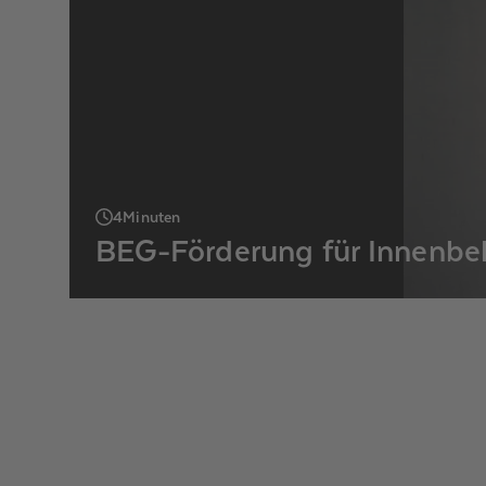
4
Minuten
BEG-Förderung für Innenbele
Keine neuen BEG-Anträge möglich, aber die r