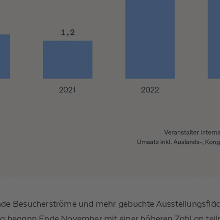
nde Besucherströme und mehr gebuchte Ausstellungsfläc
erg begann Ende November mit einer höheren Zahl an t