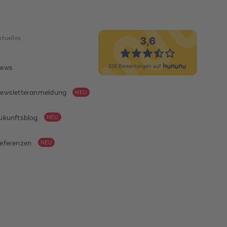
ktuelles
ews
ewsletteranmeldung
NEU
ukunftsblog
NEU
eferenzen
NEU