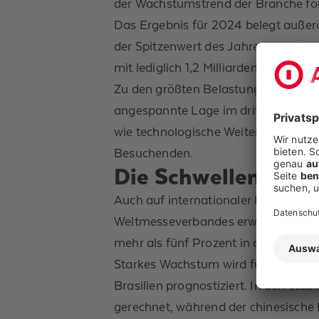
der Wachstumstrend der Branche fo
Das Ergebnis für 2024 belegt außer
der Spitzenwert des Jahresumsatzes 
mit lediglich 1,2 Milliarden Euro Ums
Zu den größten Belastungsfaktoren zä
angespannte Lage im dritten Rezess
wie technologische Weiterentwicklu
Besuchenden.
Die Schwellenländ
Auch auf internationaler Ebene übe
Weltmesseverbandes erwarten zwis
mehr als fünf Prozent in den Berei
Starkes Wachstum wird für Saudi-Ara
Brasilien prognostiziert. In den et
gerechnet, während der chinesische