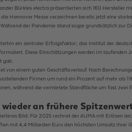
exander Bürkles electra präsentierten sich 160 Herstelle
 die Hannover Messe verzeichnen bereits jetzt eine star
: Während der Pandemie stand sogar grundsätzlich zur De
erhin ein zentraler Erfolgsfaktor; das Institut der deuts
ormuliert. Diese Einschätzungen werden im laufenden Ja
t gab.
chtet von einem guten Geschäftsverlauf. Nach Berechnung
usstellenden Firmen um rund ein Prozent auf mehr als 1
ionen, während die vermietete Standfläche um fast zwei P
 wieder an frühere Spitzenwer
ierteres Bild: Für 2025 rechnet der AUMA mit Erlösen lei
ten mit 4,4 Milliarden Euro den höchsten Umsatz ihrer Ge