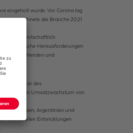
re eingeholt wurde. Vor Corona lag
bruch verzeichnete die Branche 2021
sowie die wirtschaftlich
nchenspezifische Herausforderungen
 von Ausstellenden und
tum
bal Barometer des
 Jahr 2025 ein Umsatzwachstum von
iko, Kolumbien, Argentinien und
llem mit stabilen Entwicklungen
.