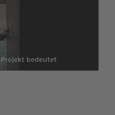
4
M
 Projekt bedeutet
Ne
Neue 