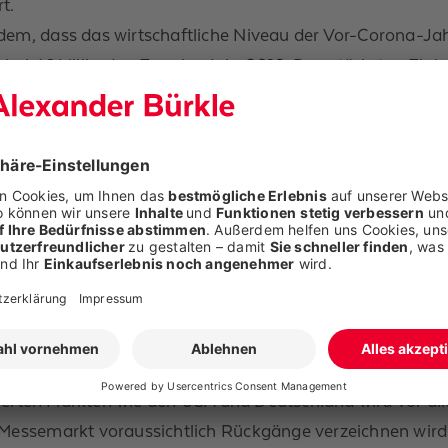
rt.
dem, dass das wirtschaftliche Niveau der Vor-Corona-Jah
bei 4,1 Milliarden Euro im Jahr 2019. Den stärksten Ein
atz.
hlen weiterhin steigende Kosten in fast allen Bereichen 
ionsjahr vieler deutscher Aussteller. Hinzu kommen bra
ngen, der Fachkräftemangel und veränderte Erwartungen
er verzeichnen starkes Wachs
rwiegt der Optimismus. Laut dem halbjährlichen UFI Glo
chen 34 und 39 Prozent der befragten Unternehmen im
chen Flächenvermietung und Services.
bien, den Vereinigten Arabischen Emiraten, Indien, Mex
ablierten Märkten wie den USA und Deutschland wird vor a
 Messemarkt voraussichtlich Rückgänge verzeichnen wird