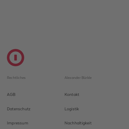
raus. Was das für Ihre Anlage bedeutet
und welche Alternativen Sie jetzt kennen
g
sollten.
Rechtliches
Alexander Bürkle
AGB
Kontakt
Datenschutz
Logistik
Impressum
Nachhaltigkeit