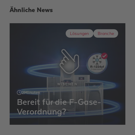
Ähnliche News
Lösungen
Branche
WISCHEN
2
Minuten
Bereit für die F-Gase-
Verordnung?
Die Uhr tickt: Ab 2027 gelten neue F-
Gase-Regeln – und viele Kältemittel fallen