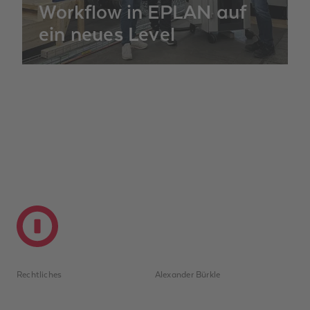
Workflow in EPLAN auf
ein neues Level
Ein anschauliches Beispiel, wie team- und
unternehmensübergreifende
Abstimmungsprozesse mit EPLAN
d
ablaufen können, liefert Ihnen diese
A
Kundenreferenz.
Rechtliches
Alexander Bürkle