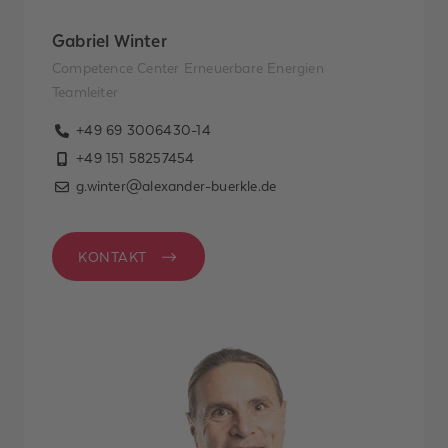
Gabriel Winter
Competence Center Erneuerbare Energien
Teamleiter
+49 69 3006430-14
+49 151 58257454
g.winter@alexander-buerkle.de
KONTAKT