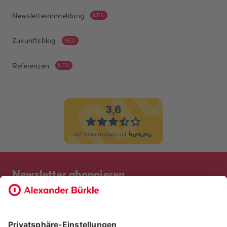
Newsletteranmeldung
NEU
Zukunftsblog
NEU
Referenzen
NEU
Ich habe
die
Datenschutzerklärung
gelesen und zur
Kenntnis
genommen. Ich
habe verstanden,
dass ich jederzeit
Widerspruch gegen
Newsletter abonnieren
meine Einwilligung
erheben und per E-
Bevor Sie sich anmelden, möchten wir wissen, ob Sie bereits
Mail an
Kunde bei uns sind. So geht die Anmeldung schneller.
datenschutz@alexander-