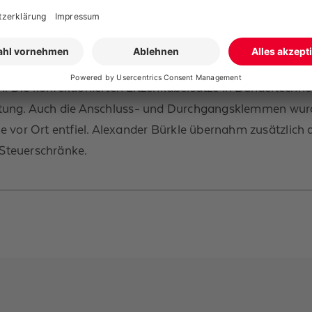
 Jahr 2011 wurde die Zusammenarbeit weiter intensivier
Baugruppen wie Litzenkabelsätze und Klemmleisten ermö
 Die konfektionierten Litzenkabelsätze in Bündeltechnol
drahtung. Auch die Anschluss- und Durchgangsklemmen wur
e vor Ort entfiel. Alexander Bürkle übernahm zusätzlic
r Steuerschränke.