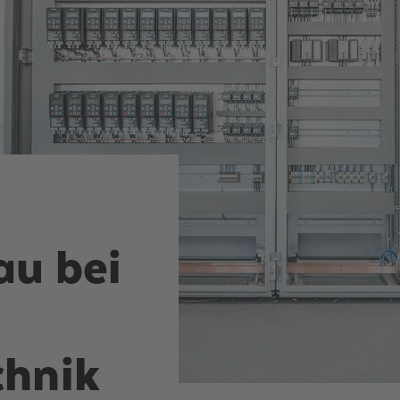
au bei
chnik