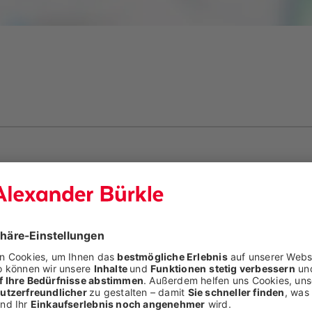
exander Bürkle und der Firma Rühle sollte durch effizie
Quantitätsanforderungen sowie die geplante Kapazitäts
h. Gleichzeitig galt es, Lagerkosten zu reduzieren und M