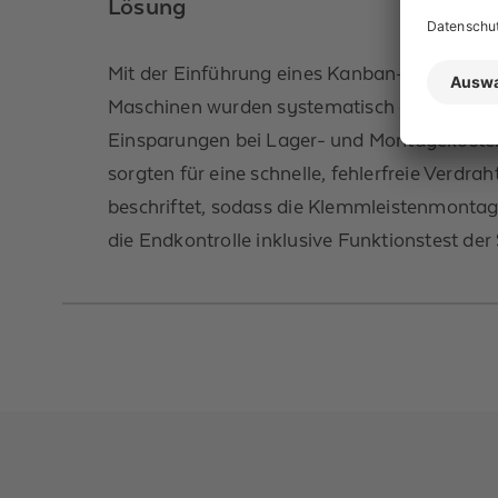
Lösung
Mit der Einführung eines Kanban-Systems im
Maschinen wurden systematisch optimiert. 
Einsparungen bei Lager- und Montagekosten.
sorgten für eine schnelle, fehlerfreie Ver
beschriftet, sodass die Klemmleistenmontag
die Endkontrolle inklusive Funktionstest de