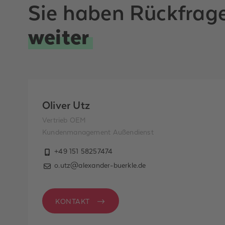
Sie haben Rückfrag
weiter
Oliver Utz
Vertrieb OEM
Kundenmanagement Außendienst
+49 151 58257474
o.utz@alexander-buerkle.de
KONTAKT