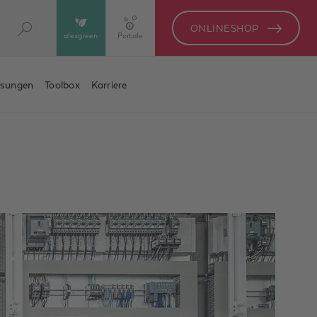
ONLINESHOP
alexgreen
Portale
ösungen
Toolbox
Karriere