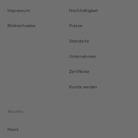
Impressum
Nachhaltigkeit
Bildnachweise
Presse
Standorte
Anrede *
Unternehmen
Vorname
Zertifikate
Nachname *
Kunde werden
Unternehmen
Aktuelles
Telefonnummer
News
E-Mail-Adresse *