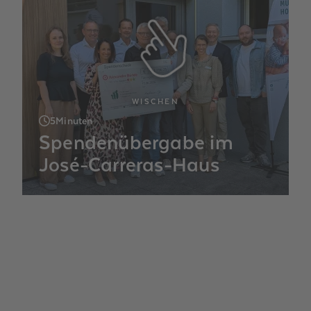
WISCHEN
5
Minuten
Spendenübergabe im
José-Carreras-Haus
Im Juni haben wir im José-Carreras-Haus
gemeinsam mit Oberbürgermeister Boris
Palmer eine Spende von über 900.000
Euro übergeben. Die Unterstützung
ermöglicht die Erweiterung für Familien
mit krebskrankem Kind.