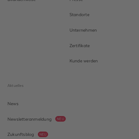
Standorte
Unternehmen
Zertifikate
Anrede *
Kunde werden
Vorname
Aktuelles
Nachname *
News
Unternehmen
Newsletteranmeldung
NEU
Telefonnummer
Zukunftsblog
NEU