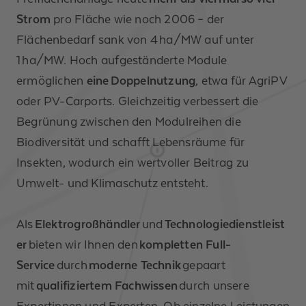
Strom
pro Fläche wie noch 2006 – der
Flächenbedarf sank von 4 ha/MW auf unter
1 ha/MW. Hoch aufgeständerte Module
ermöglichen
eine Doppelnutzung
, etwa für AgriPV
oder PV-Carports. Gleichzeitig verbessert die
Begrünung zwischen den Modulreihen die
Biodiversität und schafft Lebensräume für
Insekten, wodurch ein wertvoller Beitrag zu
Umwelt- und Klimaschutz entsteht.
Als
Elektrogroßhändler
und
Technologiedienstleist
er
bieten wir Ihnen den
kompletten Full-
Service
durch
moderne Technik
gepaart
mit
qualifiziertem Fachwissen
durch unsere
Expertinnen und Experten. Ob einzelne Leistungen