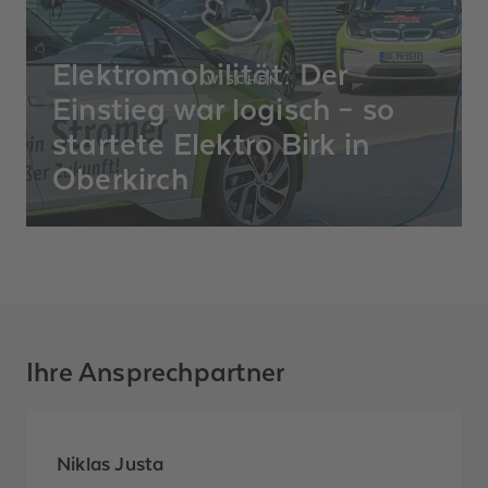
Elektromobilität: Der
WISCHEN
Einstieg war logisch – so
startete Elektro Birk in
Oberkirch
Elektro Birk aus Oberkirch packten es selbst
an: Fuhrpark auf E‑Mobilität umgestellt,
Expertise aufgebaut und ein echter
Leuchtturm im Elektrohandwerk geworden.
Ihre Ansprechpartner
Niklas Justa