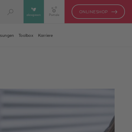
ONLINESHOP
alexgreen
Portale
ösungen
Toolbox
Karriere