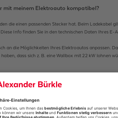
ler mit meinem Elektroauto kompatibel?
en die einen passenden Stecker hat. Beim Ladekabel gilt
 Diese Info finden Sie in den technischen Daten Ihres E-A
ch an die Möglichkeiten Ihres Elektroautos anpassen. Da
 haben, dass sich z. B. eine Wallbox mit 22 kW lohnen wü
wischen 3,7 bis 22 kW pro Stunde. Auch der aktuelle Lade
os ist, umso langsamer wird sie laden.