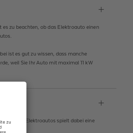
 es zu beachten, ob das Elektroauto einen
utos.
bei ist es gut zu wissen, dass manche
rde, weil Sie Ihr Auto mit maximal 11 kW
stand des Elektroautos spielt dabei eine