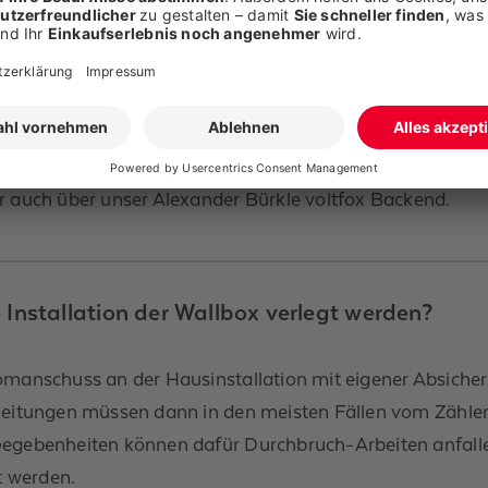
ten nachvollziehen?
 behalten, ist, einen eigenen Zähler für die Wallbox im Zä
r auch über unser Alexander Bürkle voltfox Backend.
 Installation der Wallbox verlegt werden?
romanschuss an der Hausinstallation mit eigener Absiche
mleitungen müssen dann in den meisten Fällen vom Zähler
 Gegebenheiten können dafür Durchbruch-Arbeiten anfall
t werden.