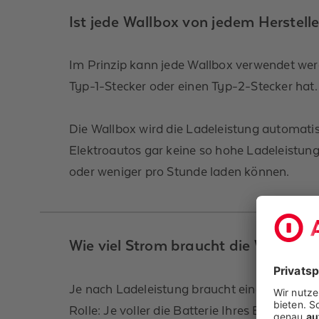
Ist jede Wallbox von jedem Herstel
Im Prinzip kann jede Wallbox verwendet werd
Typ-1-Stecker oder einen Typ-2-Stecker hat.
Die Wallbox wird die Ladeleistung automatis
Elektroautos gar keine so hohe Ladeleistung
oder weniger pro Stunde laden können.
Wie viel Strom braucht die Wallbox?
Je nach Ladeleistung braucht eine Wallbox z
Rolle: Je voller die Batterie Ihres Elektroaut