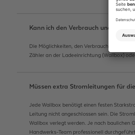
Kann ich den Verbrauch und die Kos
Die Möglichkeiten, den Verbrauch im Blick zu
Zähler an der Ladeeinrichtung (Wallbox) ode
Müssen extra Stromleitungen für die
Jede Wallbox benötigt einen festen Starkst
Leitung nicht angeschlossen sein. Die Stro
Wallbox verlegt werden. Je nach baulichen
Handwerks-Team professionell durchgeführ