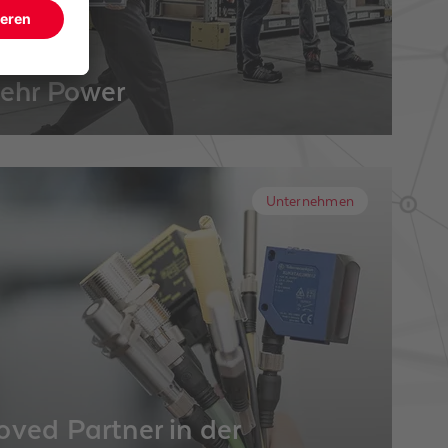
ehr Power
3 liefern wir Ihnen Ware für Ihre
aus unserem neuen Lager in Philippsburg. Mit
ietet es viermal mehr Fläche für mehr
Unternehmen
ved Partner in der