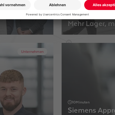
7
Minuten
Mehr Lager, m
 und Gewerbe 2023
Seit Mitte Dezember 202
rogroßhändler Alexander
Photovoltaik-Projekte 
g im Großhandel.
11.500 Quadratmetern b
Unternehmen
Produkte.
10
Minuten
Siemens Appro