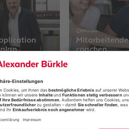
5
Minuten
pplication
Mitarbeitende
Eplan
coachen
-Geschäftsführer Uwe
Das Karriereportal ist 
er (Alexander Bürkle
Nähten. Unsere Recruit
 (Alexander Bürkle
bleiben ausgeschrieben
Unternehmen
Besuchern des Forums.