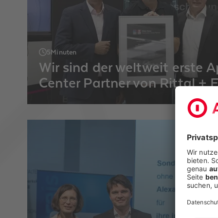
5
Minuten
Wir sind der weltweit erste A
Center Partner von Rittal + 
Industrieforum, 14. Juli, Malterdingen: Rittal
Scharf verkündete zusammen mit Thomas Basl
panel solutions GmbH) und Klemens Isenmann
GmbH & Co. KG) die Partnerschaft vor allen 