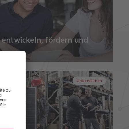
 entwickeln, fördern und
voll und das schwarze Brett platzt aus allen
er haben alle Hände voll zu tun. Trotzdem
e Stellen lange unbesetzt.
Unternehmen