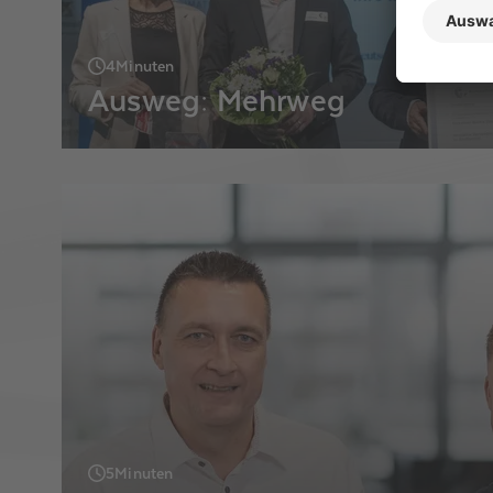
4
Minuten
Ausweg: Mehrweg
Den Sonderpreis für Klimaschutz in Industrie
erhielt der Technologiedienstleister und Elekt
Bürkle für seine innovative Versandverpackun
5
Minuten