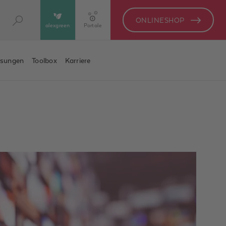
ONLINESHOP
alexgreen
Portale
ösungen
Toolbox
Karriere