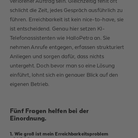
verlorener Auftrag sein. Gleichzeitig fehlt oft
schlicht die Zeit, jedes Gespräch ausführlich zu
führen. Erreichbarkeit ist kein
n
ice-
to
-
have
, s
ie
ist
entscheidend
. Genau hier setzen KI-
Telefonassistenten wie
HalloPetra
an. Sie
nehmen Anrufe entgegen, erfassen strukturiert
Anliegen und sorgen dafür, dass nichts
untergeht. Doch bevor man so eine Lösung
einführt, lohnt sich ein genauer Blick
auf den
eigenen Betrieb.
Fünf
Fragen helfen bei der
Einordnung.
1. Wie groß ist mein Erreichbarkeitsproblem