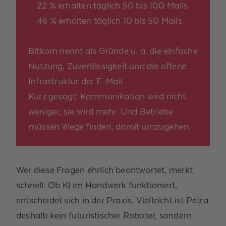
22 %
erhalten täglich
50 bis 100 Mails
46 %
erhalten täglich
10 bis 50 Mails
Bitkom nennt als Gründe u. a. die einfache
Nutzung, Zuverlässigkeit und die offene
Infrastruktur der E-Mail.
Kurz gesagt:
Kommunikation wird nicht
weniger, sie wird mehr. Und Betriebe
müssen Wege finden, damit umzugehen.
Wer diese Fragen ehrlich beantwortet, merkt
schnell:
Ob KI im Handwerk funktioniert,
entscheidet sich i
n der Praxis
.
Vielleicht ist Petra
deshalb kein futuristischer Roboter, sondern